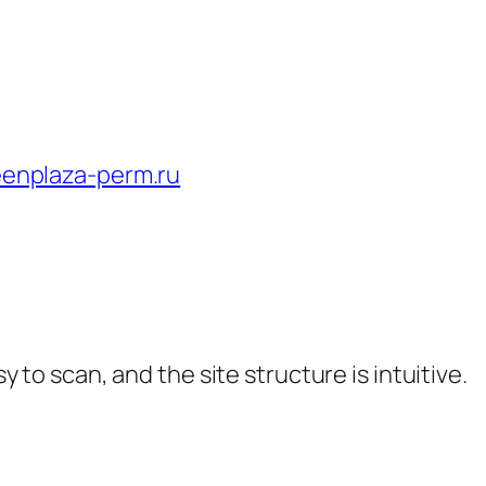
reenplaza-perm.ru
y to scan, and the site structure is intuitive.