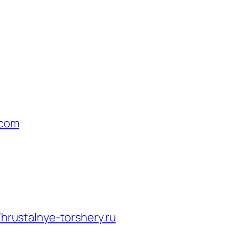
.com
/hrustalnye-torshery.ru