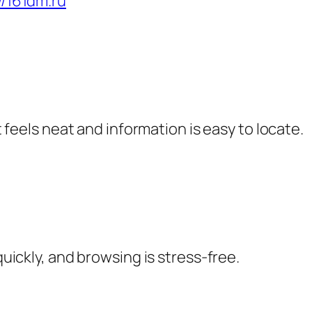
//161dm.ru
t feels neat and information is easy to locate.
ickly, and browsing is stress-free.