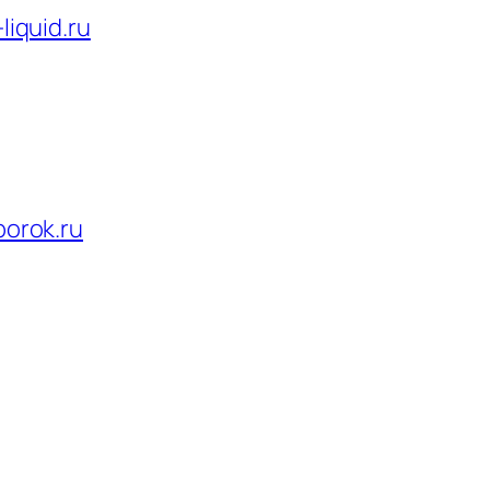
liquid.ru
iborok.ru