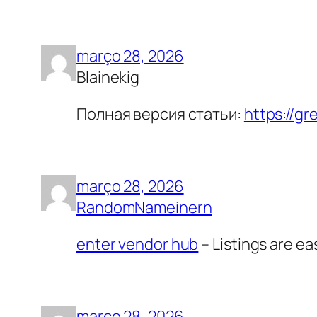
março 28, 2026
Blainekig
Полная версия статьи:
https://g
março 28, 2026
RandomNameinern
enter vendor hub
– Listings are eas
março 28, 2026