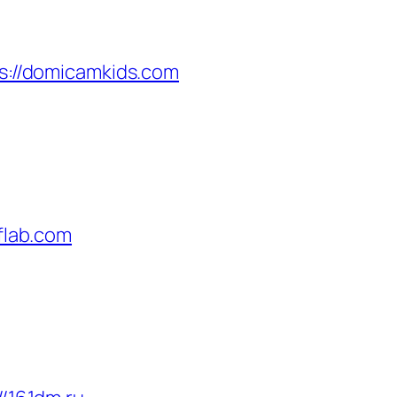
s://domicamkids.com
2flab.com