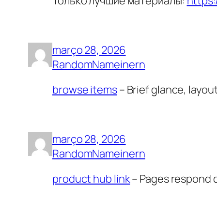
Только лучшие материалы:
https:
março 28, 2026
RandomNameinern
browse items
– Brief glance, layou
março 28, 2026
RandomNameinern
product hub link
– Pages respond qu