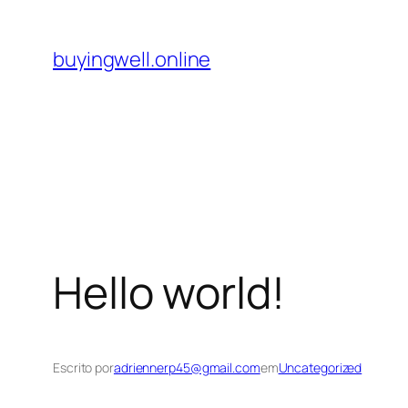
Pular
para
buyingwell.online
o
conteúdo
Hello world!
Escrito por
adriennerp45@gmail.com
em
Uncategorized